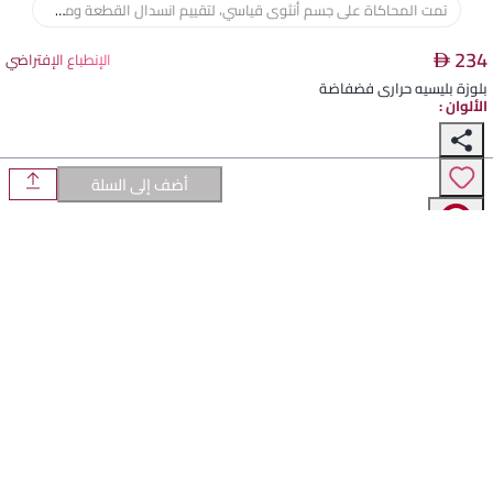
تنسدل القصة الفضفاضة بأناقة، موفرة مساحة واسعة للحركة دون الالتصاق بالجسم. يتكيف القماش ذو التمدد المتوسط بلطف مع منحنيات الجسم، مما يوفر ملاءمة مريحة تحافظ على شكلها وكسراتها الأنيقة طوال فترة الارتداء.
234
الإنطباع الإفتراضي
بلوزة بليسيه حراري فضفاضة
الألوان
:
✕
اختر اللون
أضف إلى السلة
المقاسات
:
FREE SIZE
جدول المقاسات
ابحث عن مقاسي
الوصف