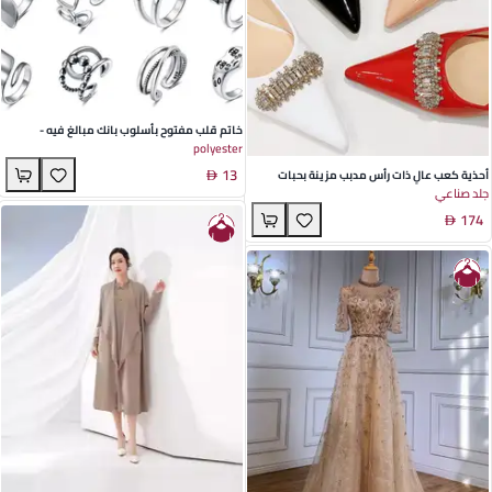
خاتم قلب مفتوح بأسلوب بانك مبالغ فيه -
polyester
مجوهرات سبائك للجنسين لمناسبات الصيف
13
أحذية كعب عالٍ ذات رأس مدبب مزينة بحبات
جلد صناعي
الراينستون للنساء من الجلد اللامع باللون الأسود
174
والأحمر والبيج والأبيض - مثالية للحفلات في ربيع
وخريف