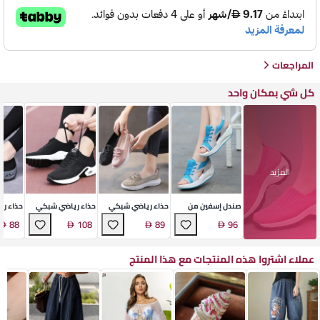
المراجعات
كل شي بمكان واحد
المزيد
صندل إسفين من
حذاء رياضي شبكي
حذاء رياضي شبكي
حذاء ري
النسيج
سهل الارتداء
بأربطة
بنسيج 
88
108
89
96
عملاء اشتروا هذه المنتجات مع هذا المنتج