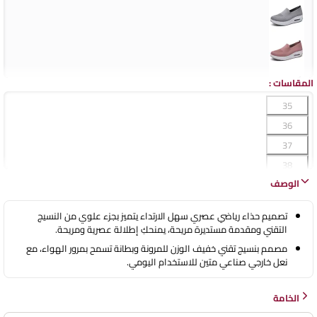
المقاسات
:
35
36
37
38
الوصف
39
40
تصميم حذاء رياضي عصري سهل الارتداء يتميز بجزء علوي من النسيج
41
التقني ومقدمة مستديرة مريحة، يمنحكِ إطلالة عصرية ومريحة.
42
مصمم بنسيج تقني خفيف الوزن للمرونة وبطانة تسمح بمرور الهواء، مع
نعل خارجي صناعي متين للاستخدام اليومي.
43
44
الخامة