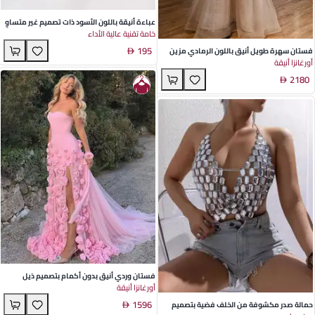
عباءة أنيقة باللون الأسود ذات تصميم غير متساوٍ
خامة تقنية عالية الأداء
للنساء | قماش محبوك ناعم | مثالية لمناسبات
195
الربيع اليومية والمكتبية
فستان سهرة طويل أنيق باللون الرمادي مزين
أورغانزا أنيقة
بالخرز مع ياقة قائمة - مثالي للحفلات الرسمية
2180
والمناسبات المسائية
فستان وردي أنيق بدون أكمام بتصميم ذيل
أورغانزا أنيقة
السمكة مزين بورود مصنوعة يدويًا - مثالي
1596
لحفلات الزفاف والفعاليات المسائية
حمالة صدر مكشوفة من الخلف فضية بتصميم