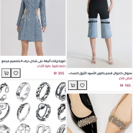
تنورة زرقاء أنيقة على شكل حرف A بتصميم مرصع
خامة تقنية عالية الأداء
بالخرز لمناسبات الشتاء الاجتماعية - تصميم ياقة
355
بدلة عالية الخصر
سروال كاجوال قصير باللون الأسود الأزرق للنساء -
قطن فاخر
مزيج من القطن والنايلون، تصميم نحيف، ستايل
165
شارع للاستخدام اليومي