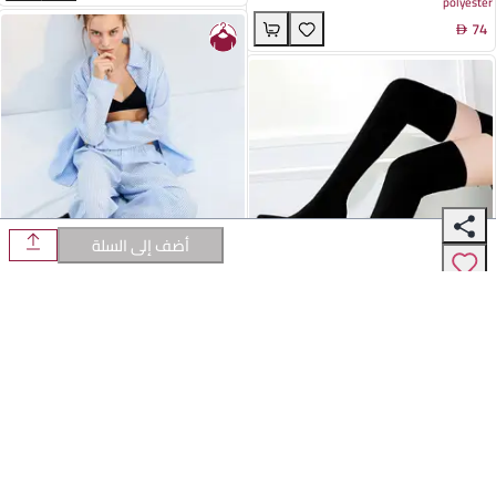
polyester
سلسلة جواهر لعام - ستايل الشارع الأوروبي
74
والأمريكي للنساء المبدعات
أضف إلى السلة
طقم كاردigan مزخرف بخطوط زرقاء بأكمام طويلة
خامة تقنية عالية الأداء
وسروال - ملابس مريحة وعصرية للشابات، مثالي
96
للاستخدام في المنزل أو الخروجات
أحذية بوت شتوية أنيقة بكعب عالي من الجلد
.
4
مزيج قطني
المدبوغ الأسود للسيدات - مثالية لليالي الشتاء
231
والنوادي الليلية