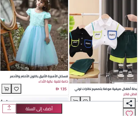
فستان الأميرة الأنيق باللون الأخضر والأحمر
خامة تقنية عالية الأداء
النبيذي للبنات مناسب لجميع الفصول مصنوع من
135
الساتان والقطن مزين بالأقواس والشبك مثالي
بدلة أطفال صيفية موضة بتصميم نظارات لوني
قطن فاخر
للمناسبات الرسمية
للأولاد والبنات
69
أضف إلى السلة