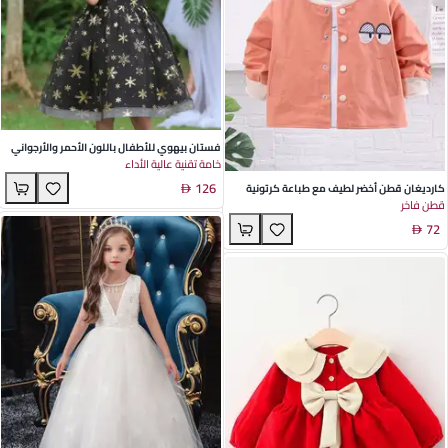
فستان بيهوي للأطفال باللون الأحمر والأرجواني
خامة تقنية عالية الأداء
والأسود - مزيج من البوليستر والقطن تصميم
126
الأميرة بالترتر لهالوين وعيد الميلاد - مثالي
كارديغان قطن أخضر لطيف مع طباعة كرتونية
قطن فاخر
للفتيات اللاتي تتراوح أعمارهن بين 3-8 سنوات
للأطفال والرضع - سترة عصرية بطول متوسط
72
بأكمام طويلة مثالية لخريف