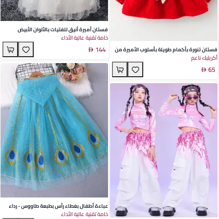
فستان أميرة أنيق للفتيات بالألوان الأبيض
خامة تقنية عالية الأداء
والوردي والأزرق السماوي والبورجوندي وبودرة
144
معجون الفاصوليا - مناسب لحفلات العيد السنوي
فستان تنورة بأكمام طويلة بأسلوب الأميرة من
أكريليك ناعم
والمناسبات الخاصة - مصنوع من الستان والقطن -
قماش الكوردروي للبنات الصغيرات - وردي أحمر
مثالي للربيع والصيف والخريف
65
وبنفسجي مثالي لمناسبات الربيع والخريف مع
تفاصيل القوس الكبير
عباءة أطفال بغطاء رأس بطبعة طاووس - رداء
خامة تقنية عالية الأداء
ناعم من البوليستر للتنكر واحتفالات الهالوين