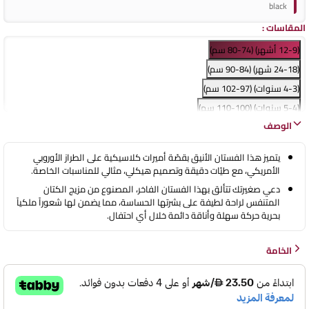
black
المقاسات
:
(12-9 أشهر) (74-80 سم)
(24-18 شهر) (84-90 سم)
(4-3 سنوات) (97-102 سم)
(5-4 سنوات) (100-110 سم)
الوصف
(6-5 سنوات) (110-120 سم)
(8-7 سنوات) (120-130 سم)
يتميز هذا الفستان الأنيق بقصّة أميرات كلاسيكية على الطراز الأوروبي
(10-9 سنوات) (130-140 سم)
الأمريكي، مع طيّات دقيقة وتصميم هيكلي، مثالي للمناسبات الخاصة.
(12-11 سنة) (140-150 سم)
دعي صغيرتك تتألق بهذا الفستان الفاخر، المصنوع من مزيج الكتان
المتنفس لراحة لطيفة على بشرتها الحساسة، مما يضمن لها شعوراً ملكياً
(14-13 سنة) (150-160 سم)
بحرية حركة سهلة وأناقة دائمة خلال أي احتفال.
الخامة