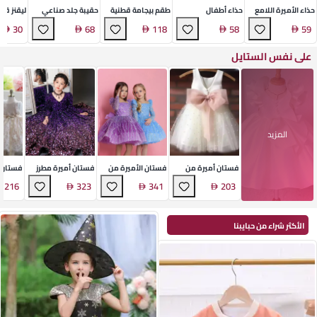
حذاء الأميرة اللامع
حذاء أطفال
طقم بيجامة قطنية
حقيبة جلد صناعي
ليقنز قط
كلاسيكي من الجلد
مضلعة فاخرة
كروس ريترو
للأطفال
30
68
118
58
59
الصناعي
على نفس الستايل
المزيد
فستان أميرة من
فستان الأميرة من
فستان أميرة مطرز
فستان أ
الكتان النقي
مزيج الكتان
بالأسيتات
216
323
341
203
الأكثر شراء من حبايبنا