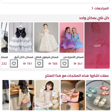
المراجعات
كل شي بمكان واحد
المزيد
فستان الأميرة من
فستان شيفون قطني
فستان كتان أنيق
فستان ا
مزيج الكتان
فاخر
للفتيات
المنسو
232
191
169
341
عملاء اشتروا هذه المنتجات مع هذا المنتج