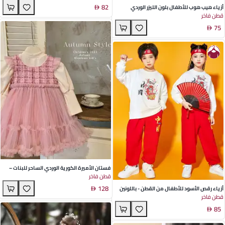
82
أزياء هيب هوب للأطفال بلون الليزر الوردي
قطن فاخر
والأبيض القطني - مثالية لعروض الرقص الصيفية
75
فستان الأميرة الكورية الوردي الساحر للبنات –
قطن فاخر
طقم مريح من قطن مخلوط ذو أكمام طويلة
128
مثالي لمغامرات الخريف
أزياء رقص الأسود للأطفال من القطن - باللونين
قطن فاخر
الأبيض والأحمر، مثالية لعروض الخريف
85