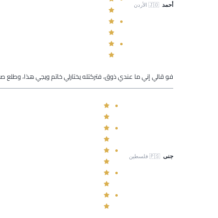
أحمد
🇯🇴
الأردن
فو قالي إني ما عندي ذوق، فتركتله يختارلي خاتم ويجي هذا، وطلع 
جنى
🇵🇸
فلسطين