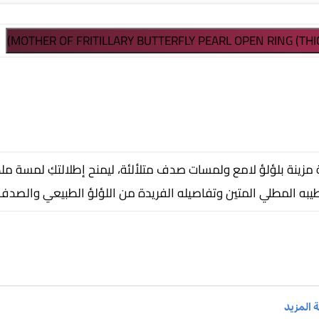
MOTHER OF FRITILLARY BUTTERFLY PEARL OPEN RING (TH
 مزينة بلؤلؤ لامع ولمسات صدف متلألئة، ليمنح إطلالتكِ لمسة مل
طيبه المطلي المتين وتفاصيله الفريدة من اللؤلؤ الطبيعي والصدف، 