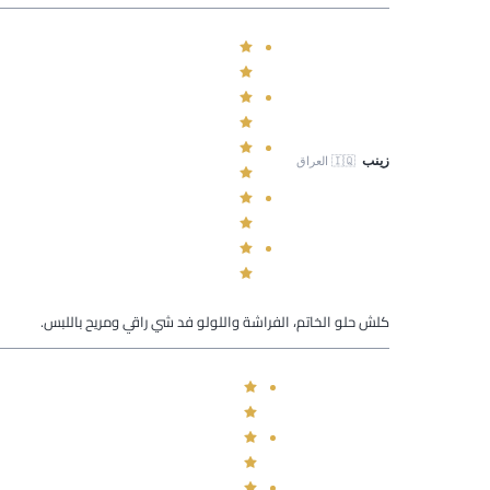
زينب
🇮🇶
العراق
كلش حلو الخاتم، الفراشة واللولو فد شي راقي ومريح باللبس.