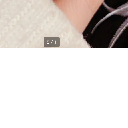
5
/
1