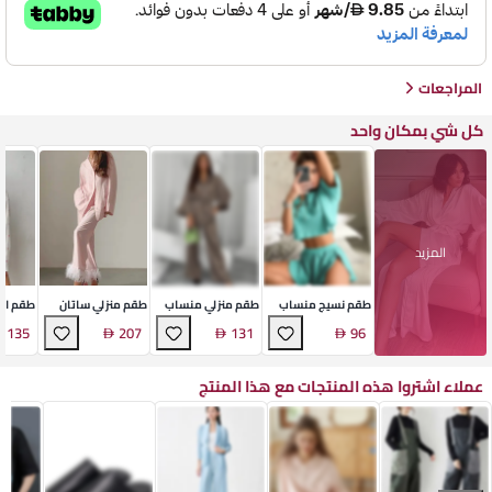
المراجعات
كل شي بمكان واحد
المزيد
طقم نسيج منساب
طقم منزلي منساب
طقم منزلي ساتان
طقم اس
ناعم
ناعم
ناعم
فاخر
135
207
131
96
عملاء اشتروا هذه المنتجات مع هذا المنتج