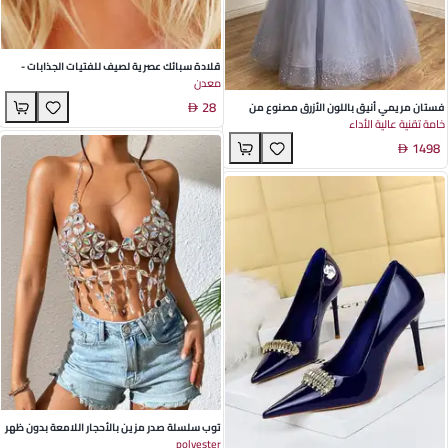
قلادة سبائك عصرية لصيف للفتيات الجذابات -
معدن
باللون الأسود ونقوش الفهد وألوان زاهية - مثالية
28
للحفلات والملابس غير الرسمية
فستان مريمي أنيق باللون الأزرق مصنوع من
خامة تقنية عالية الأداء
البوليستر بأكمام طويلة للمناسبات مثل حفلات
1498
الزفاف والحفلات والفعاليات الكبرى
توب سلسلة صدر مزين بالأحجار اللامعة بدون ظهر
polyester
لأزياء النوادي الليلية الصيفية - أسلوب الشارع