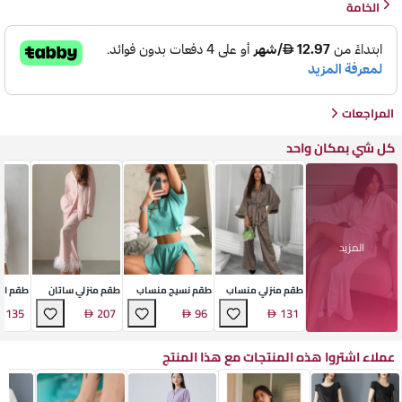
الخامة
المراجعات
كل شي بمكان واحد
المزيد
طقم منزلي منساب
طقم نسيج منساب
طقم منزلي ساتان
طقم اس
ناعم
ناعم
ناعم
فاخر
135
207
96
131
عملاء اشتروا هذه المنتجات مع هذا المنتج