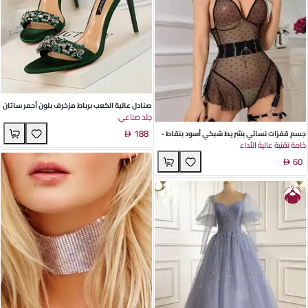
صنادل عالية الكعب برباط مزخرف بلون أحمر ساتان
جلد صناعي
- مثالية للحفلات الصيفية والمناسبات المسائية
188
جسم قفزات نسائي بشريط شبكي أسود بنقاط -
خامة تقنية عالية الأداء
مجموعة مثيرة من البوليستر للعب الأدوار
60
والمناسبات الخاصة صيف