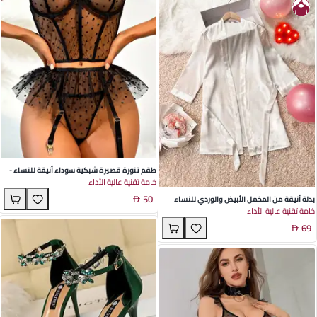
طقم تنورة قصيرة شبكية سوداء أنيقة للنساء -
خامة تقنية عالية الأداء
تصميم شفاف جذاب مثالي لحفلات الصيف
50
بدلة أنيقة من المخمل الأبيض والوردي للنساء
خامة تقنية عالية الأداء
ياقة على شكل V أكمام طويلة مثالية للاستخدام
69
في المنزل الهواء الطلق والحمامات الفندقية راحة
في الربيع والصيف