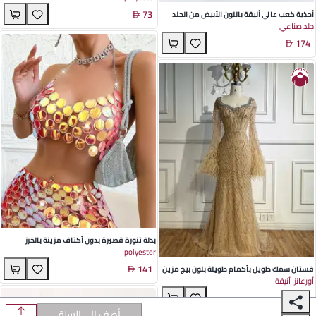
73
الأوروبي والأمريكي
أحذية كعب عالي أنيقة باللون الأبيض من الجلد
جلد صناعي
اللامع مع تفاصيل مزينة بالأحجار الكريمة لحفلات
174
الربيع والخريف
بدلة تنورة قصيرة بدون أكتاف مزينة بالخرز
polyester
البرتقالي - إطلالة عصرية للنساء لموسم ربيع
141
فستان سمك طويل بأكمام طويلة بلون بيج مزين
أورغانزا أنيقة
بالخرز والريش للمناسبات الرسمية والسهرات
2218
الخاصة
أضف إلى السلة