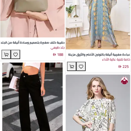
حقيبة كتف صغيرة بتصميم وسادة أنيقة من الجلد
جلد طبيعي
الطبيعي باللون الأسود لإطلالة يومية ساحرة
188
عباءة مغربية أنيقة باللونين الأخضر والأزرق مزينة
خامة تقنية عالية الأداء
بالتطريز لمناسبات الصيف - قماش بوليستر خفيف
225
الوزن، أكمام بات طويلة، مثالية للمناسبات الخاصة