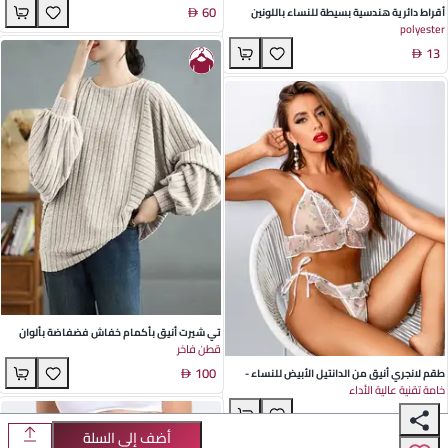
60
مثالية للارتداء في المنزل وأوقات الفراغ خلال
أقراط دائرية هندسية بسيطة للنساء باللونين
polyester
فصلي الصيف والشتاء
الذهبي والفضي - لمسة أنيقة، لمسة لامعة،
13
مثالية لمناسبات الصيف
تي شيرت أنيق بأكمام خفاش فضفاضة بألوان
قطن فاخر
الكاكي والأسود مصنوع من القطن - مثالي
100
للمناسبات الكاجوال والأدبية خلال فصل الخريف
طقم لانجري أنيق من الدانتيل الأبيض للنساء -
خامة تقنية عالية الأداء
مثالي لحفلات الصيف والليالي الرومانسية
38
أضف إلى السلة