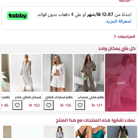
الخامة
المراجعات
كل شي بمكان واحد
المزيد
طقم منزلي منساب
طقم استرخاء قطني
فستان قطني فاخر
طقم نس
ناعم
فاخر
بحمالات
ناعم
96
102
135
131
عملاء اشتروا هذه المنتجات مع هذا المنتج