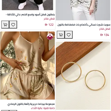
بنطلون قطن أسود واسع الخصر عالي للأناقة -
قطن فاخر
ملابس كاجوال عصرية ومريحة للنساء لخريف
122
سويت شيرت نسائي بأكمام بات فضفاضة باللون
قطن فاخر
الأبيض - تصميم مطبوع خفيف من القطن مثالي
134
لمناسبات الربيع
مجموعة بيجاما حريرية رائعة باللون الرمادي
خامة تقنية عالية الأداء
الكرزي للنساء - قمة بدون أكمام وشورت مطبوع