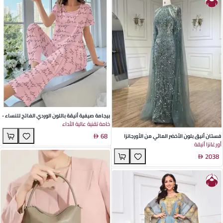
بيجامة صيفية أنيقة باللون الوردي الفاتح للنساء -
خامة تقنية عالية الأداء
طقم من حرير الحليب بتصميم ياقة دائرية وأكمام
68
قصيرة، مثالية للاستخدام المنزلي والترفيه في
فستان أنيق بلون الأخضر المائي من الأورجانزا
أورغانزا أنيقة
الهواء الطلق
بأكمام طائرة وتنورة ذيل السمكة - مثالي
2038
للحفلات المسائية والمناسبات الخاصة