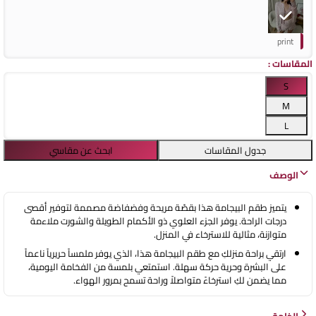
print
المقاسات
:
S
M
L
جدول المقاسات
ابحث عن مقاسي
الوصف
يتميز طقم البيجامة هذا بقصّة مريحة وفضفاضة مصممة لتوفير أقصى
درجات الراحة. يوفر الجزء العلوي ذو الأكمام الطويلة والشورت ملاءمة
متوازنة، مثالية للاسترخاء في المنزل.
ارتقي براحة منزلكِ مع طقم البيجامة هذا، الذي يوفر ملمساً حريرياً ناعماً
على البشرة وحرية حركة سهلة. استمتعي بلمسة من الفخامة اليومية،
مما يضمن لكِ استرخاءً متواصلاً وراحة تسمح بمرور الهواء.