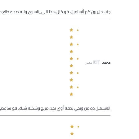
جنت حاير بين كم أنسامبل، فو كال هذا اللي يناسبني ولله صدك طلع 
محمد
🇪🇬
مصر
الانسمبل ده من ويجي تحفة أوي بجد، مريح وشكله شيك. فو ساعدن