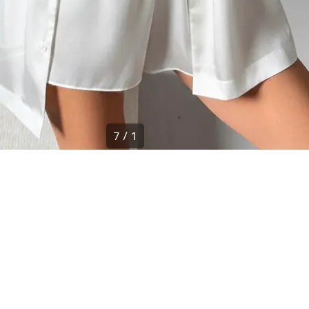
7
/
1