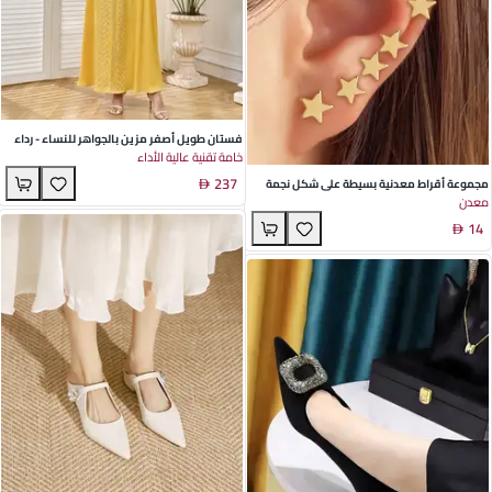
فستان طويل أصفر مزين بالجواهر للنساء - رداء
خامة تقنية عالية الأداء
بوليستر أنيق مثالي لحفلات الصيف والمناسبات
237
مجموعة أقراط معدنية بسيطة على شكل نجمة
معدن
خماسية - مثالية لمظهر الموضة في الربيع
14
للسيدات