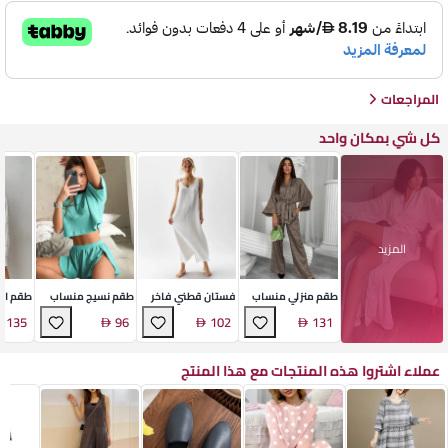
المراجعات
كل شي بمكان واحد
المزيد
طقم منزلي منساب
فستان قطني فاخر
طقم نسيج منساب
طقم اس
ناعم
بحمالات
ناعم
فاخر
135
96
102
131
عملاء اشتروا هذه المنتجات مع هذا المنتج