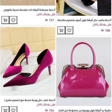
أحذية مسطحة أنيقة ذات مقدمة مدببة باللونين
بولي يوريثان تقني
الأسود والكريمي مع كعب سميك وإبزيم مزهر -
157
مثالية لمناسبات الربيع
أحذية بكعب عال أنيقة بلون أسود بتصميم مقدمة
بولي يوريثان تقني
مدببة وزخرفة من الراينستون والتفاصيل الذهبية
168
مثالية لمناسبات الربيع والخريف
أحذية كعب عالٍ وردية مدببة مع تصميم مفرغ |
بولي يوريثان تقني
أحذية ستيليتو أنيقة سهلة الارتداء للنساء | مثالية
154
لفعاليات الربيع والخريف
حقيبة يد أنيقة بلون بورجوندي مصنوعة من الجلد