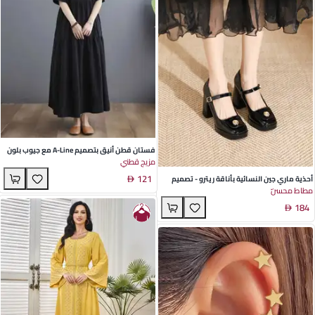
فستان قطن أنيق بتصميم A-Line مع جيوب بلون
مزيج قطني
صلب لمناسبات الربيع والصيف
121
أحذية ماري جين النسائية بأناقة ريترو - تصميم
مطاط محسّن
مزخرف بإبزيم زهري باللونين الأسود والكريمي،
184
مقدمة مربعة وكعب عريض، مثالية لأزياء الربيع
والخريف