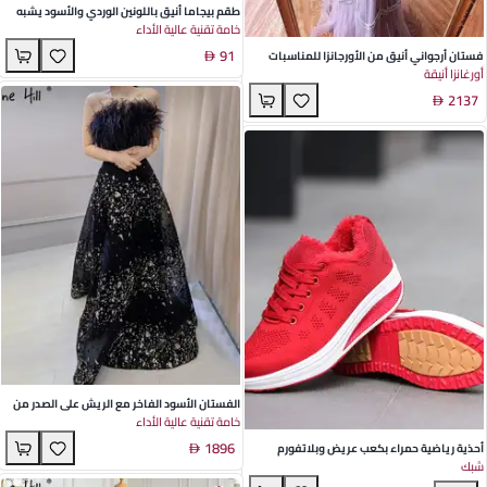
طقم بيجاما أنيق باللونين الوردي والأسود يشبه
خامة تقنية عالية الأداء
الحرير للنساء الشابات - سترة كارديجان خفيفة
91
الوزن مع ياقة على شكل حرف V وقميص سليب
فستان أرجواني أنيق من الأورجانزا للمناسبات
أورغانزا أنيقة
لجميع الفصول مثالي للترفيه والاستخدام المنزلي
الخاصة مع تفاصيل الماس وزينة الريش تصميم
2137
ضيق وبدون أكمام
الفستان الأسود الفاخر مع الريش على الصدر من
خامة تقنية عالية الأداء
الأورجانزا المحبوكة، مثالي للأعراس والولائم،
1896
مجموعة صيف 2022 من سيرين هيل
أحذية رياضية حمراء بكعب عريض وبلاتفورم
شبك
مقاوم للماء مع سطح من نسيج الطيران للنساء -