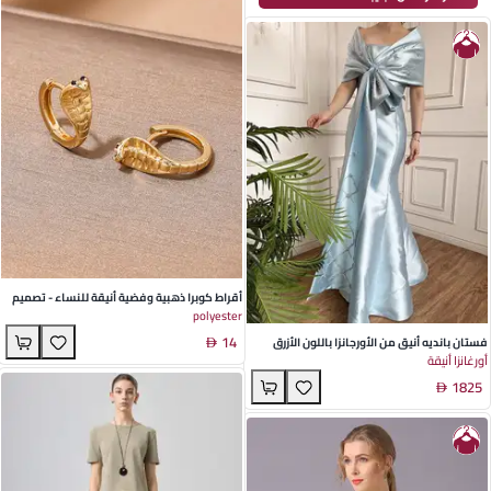
أقراط كوبرا ذهبية وفضية أنيقة للنساء - تصميم
polyester
حيواني فريد من مجوهرات النحاس مثالية
14
لمناسبات الربيع
فستان بانديه أنيق من الأورجانزا باللون الأزرق
أورغانزا أنيقة
الفاتح مع تطريز لحفلات الزفاف والصيف
1825
والمناسبات