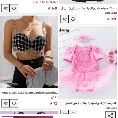
خامة تقنية عالية الأداء
مع أزرار زهور ثلاثية الأبعاد – مثالي للنزهات
249
اليومية والمناسبات الخاصة
معطف صوف مزدوج الجوانب بتصميم نيون للرجال
صوف فاخر
– أزياء كورية طويلة مثالية لأيام الشتاء – مثالي
389
للمناسبات اليومية والكاجوال
بلوزة سليف باكليس معدنية فضية للنساء صيف -
معدن
تصميم رفيع ستايل هيبستر حضري مثالي للحفلات
72
والسهرات
طقم فستان أميرة مزخرف بالأزهار من القطن
قطن فاخر
لصغيرات حديثي الولادة - فستان قصير الأكمام
64
باللون الأحمر مثالي لمناسبات الربيع والصيف