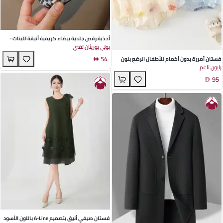
أحذية رقص جلدية بيضاء كريمية أنيقة للبنات -
بولي يوريثان تقني
مثالية لمغامرات الخريف والمناسبات الخاصة
54
فستان أميرة بدون أكمام للأطفال الرضع بلون
رايون ناعم
أزرق ناعم من قماش الفيسكوز – مثالي لأيام
95
اللعب المشمسة
فستان صيفي أنيق بتصميم A-Line باللون الأسود