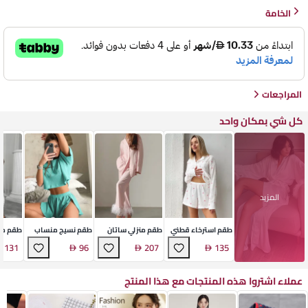
الخامة
المراجعات
كل شي بمكان واحد
المزيد
طقم استرخاء قطني
طقم منزلي ساتان
طقم نسيج منساب
طقم من
فاخر
ناعم
ناعم
ناعم
131
96
207
135
عملاء اشتروا هذه المنتجات مع هذا المنتج