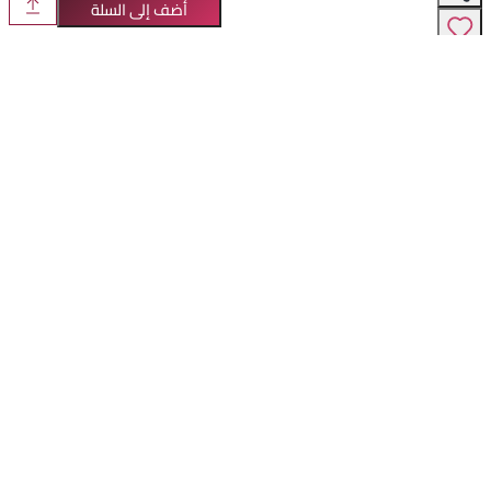
أضف إلى السلة
أزياء رقص الهيب هوب للأطفال باللونين الفضي
قطن فاخر
والأبيض، قماش قطني، أكمام طويلة أنيقة،
61
مثالية لأداء الصيف وفعاليات الرقص
طقم أنيق من الحرير الأخضر للنساء - بلوزة طويلة
حرير طبيعي فاخر
الأكمام شفافة قليلاً مع ياقة واقفة لصيف وربيع
406