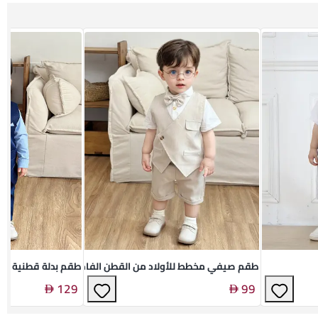
طقم صيفي مخطط للأولاد من القطن الفاخر
طقم بدلة قطنية فاخر
129
99