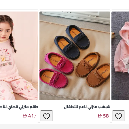
شبشب منزلي ناعم للأطفال
طقم منزلي قطني للأط
41
58
.
1