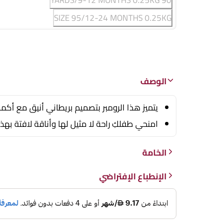
90 YARDS/9-12 MONTHS 0.25KG
SIZE 95/12-24 MONTHS 0.25KG
الوصف
يتميز هذا الرومبر بتصميم بريطاني أنيق مع أك
امنحي طفلكِ راحة لا مثيل لها وأناقة لافتة ب
الخامة
الإنطباع الإفتراضي