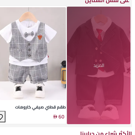
على نفس الستايل
المزيد
طقم قطني صيفي كاروهات
60
الأكثر شراء من حبايبنا