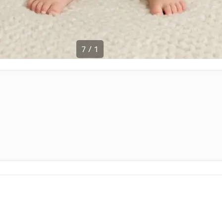
7
/
1