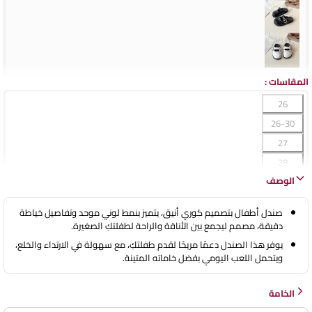
المقاسات
:
26
26-30
27
28
الوصف
29
30
صندل أطفال بتصميم كوري أنيق، يتميز بنمط لوني موحد وتفاصيل خياطة
31
دقيقة، مصمم ليجمع بين الأناقة والراحة لطفلتكِ الصغيرة.
31-36
يوفر هذا الصندل دعمًا مريحًا لقدم طفلتكِ، مع سهولة في الارتداء والخلع،
ويتحمل اللعب اليومي بفضل خاماته المتينة.
32
33
الخامة
34