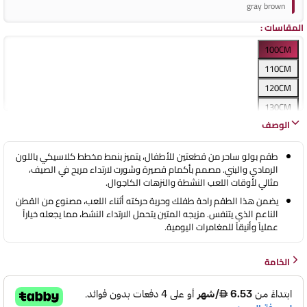
gray brown
المقاسات
:
100CM
110CM
120CM
130CM
الوصف
80CM
90CM
طقم بولو ساحر من قطعتين للأطفال، يتميز بنمط مخطط كلاسيكي باللون
الرمادي والبني. مصمم بأكمام قصيرة وشورت لارتداء مريح في الصيف،
مثالي لأوقات اللعب النشطة والنزهات الكاجوال.
يضمن هذا الطقم راحة طفلك وحرية حركته أثناء اللعب، مصنوع من القطن
الناعم الذي يتنفس. مزيجه المتين يتحمل الارتداء النشط، مما يجعله خياراً
عملياً وأنيقاً للمغامرات اليومية.
الخامة