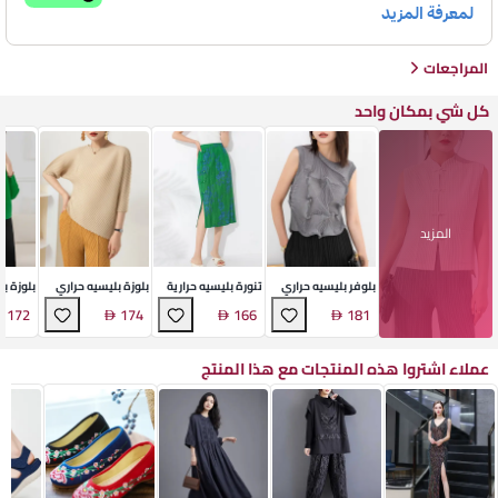
المراجعات
كل شي بمكان واحد
المزيد
بلوفر بليسيه حراري
تنورة بليسيه حرارية
بلوزة بليسيه حراري
بلوزة ب
متوسطة
منسدلة
172
174
166
181
عملاء اشتروا هذه المنتجات مع هذا المنتج