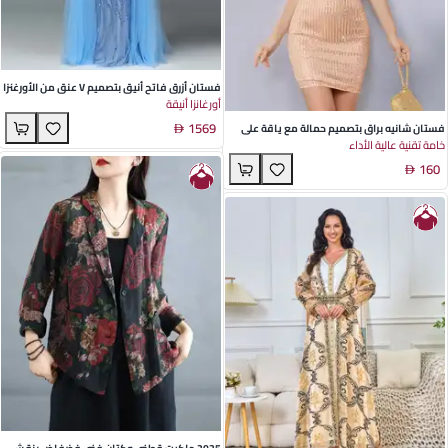
فستان أزرق فاتح أنيق بتصميم V عنق من الأورغنزا
أورغانزا أنيقة
لحفلات الزفاف والسهرات الصيفية - أكمام طويلة
1569
أسلوب أوروبي أمريكي
فستان شانيه براق بتصميم حمالة مع ياقة على
خامة تقنية عالية الأداء
شكل V - تنورة قصيرة عصرية مثالية للحفلات
160
والخروجات الليلية