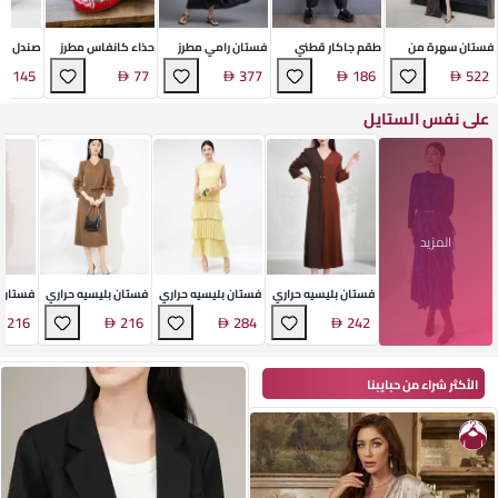
فستان سهرة من
طقم جاكار قطني
فستان رامي مطرز
حذاء كانفاس مطرز
صندل قم
نسيج لامع مطرز
فاخر
بقصّة A
مسطح
لاصق
145
77
377
186
522
بالترتر
على نفس الستايل
المزيد
فستان بليسيه حراري
فستان بليسيه حراري
فستان بليسيه حراري
فستان ب
أنيق
طويل أنيق
ميدي
ميدي
216
216
284
242
الأكثر شراء من حبايبنا