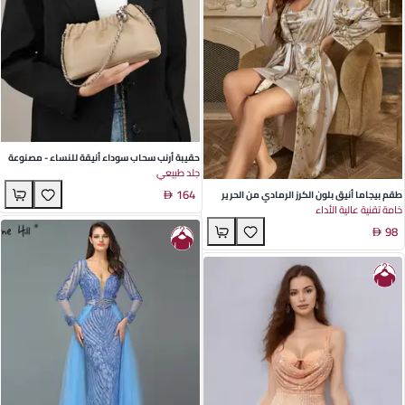
حقيبة أرنب سحاب سوداء أنيقة للنساء - مصنوعة
جلد طبيعي
من جلد البقر الفاخر بسلسلة كروية ذهبية - مثالية
164
للخروجات اليومية والمظهر العصري
طقم بيجاما أنيق بلون الكرز الرمادي من الحرير
خامة تقنية عالية الأداء
الصناعي للراحة في المنزل والاسترخاء - مثالي
98
لليالي الربيع والخريف