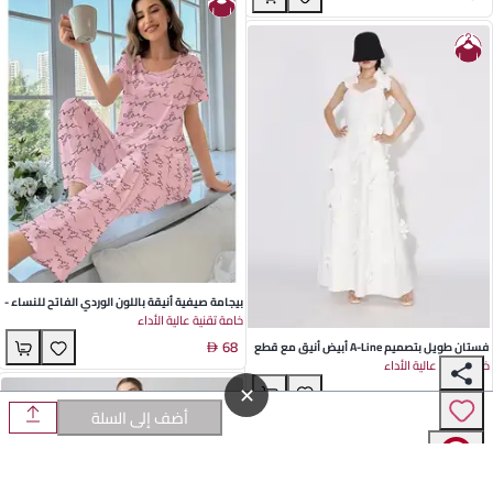
بيجامة صيفية أنيقة باللون الوردي الفاتح للنساء -
خامة تقنية عالية الأداء
طقم من حرير الحليب بتصميم ياقة دائرية وأكمام
68
قصيرة، مثالية للاستخدام المنزلي والترفيه في
فستان طويل بتصميم A-Line أبيض أنيق مع قطع
خامة تقنية عالية الأداء
الهواء الطلق
زهرية، ياقة على شكل V وتصميم بدون أكمام
✕
321
للمناسبات الاجتماعية الصيفية
أضف إلى السلة