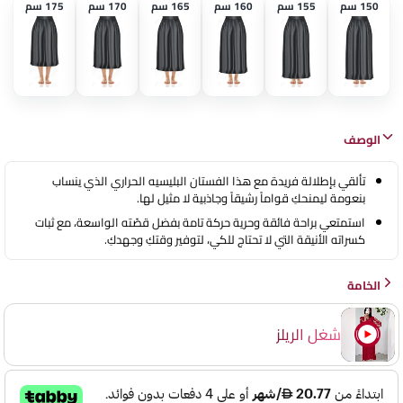
150 سم
155 سم
160 سم
165 سم
170 سم
175 سم
الوصف
تألقي بإطلالة فريدة مع هذا الفستان البليسيه الحراري الذي ينساب
بنعومة ليمنحكِ قواماً رشيقاً وجاذبية لا مثيل لها.
استمتعي براحة فائقة وحرية حركة تامة بفضل قصّته الواسعة، مع ثبات
كسراته الأنيقة التي لا تحتاج للكي، لتوفير وقتكِ وجهدكِ.
الخامة
شغل الريلز