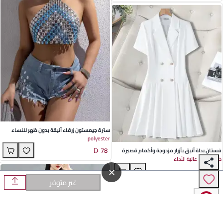
سترة جيمستون زرقاء أنيقة بدون ظهر للنساء
polyester
تصميم نحيف أسلوب شوارع مثالية لحفلات الصيف
78
والنزهات العادية
فستان بدلة أنيق بأزرار مزدوجة وأكمام قصيرة
خامة تقنية عالية الأداء
باللون الأبيض الكلاسيكي - مثالي للأجواء المهنية
✕
164
والمناسبات الصيفية
غير متوفر