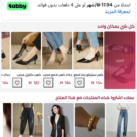
كل شي بمكان واحد
المزيد
كعب ستيلتو جلد لامع
حذاء كعب لامع مدبب
كعب دانتيل مدبب
حذاء ما
رفيع
صناعي
164
182
184
154
عملاء اشتروا هذه المنتجات مع هذا المنتج