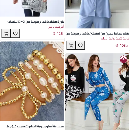
بلوزة بيضاء بأكمام طويلة من XIKOI للنساء -
أكريليك ناعم
ملابس محبوكة عصرية لموسم ربيع مزينة بطباعة
126
حروف لمناسبات حضرية وكاجوال
طقم بيجاما مكون من قطعتين بأكمام طويلة من
خامة تقنية عالية الأداء
الشيفون الأزرق – ملابس منزلية مريحة وأنيقة
103
تناسب جميع الفصول
.
3
مجموعة أساور يدوية الصنع بتصميم دقيق على