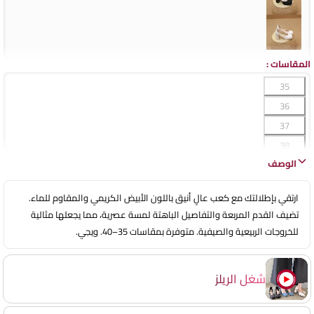
المقاسات
:
35
36
37
38
الوصف
39
40
ارتقي بإطلالتك مع كعب عالٍ أنيق باللون الأبيض الكريمي والمقاوم للماء.
تضيف القدم المربعة والتفاصيل الباهتة لمسة عصرية، مما يجعلها مثالية
للخروجات الربيعية والصيفية. متوفرة بمقاسات 35–40. ويجي.
شغل الريلز