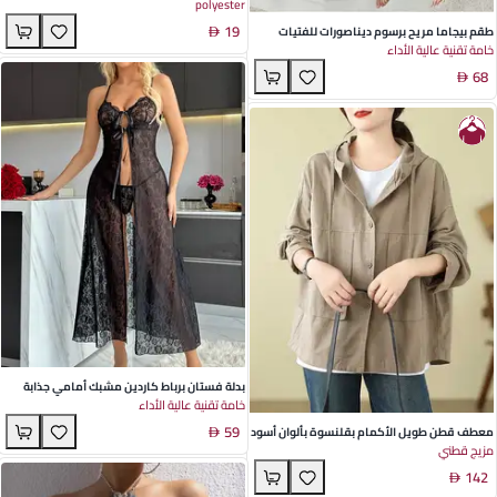
polyester
شكل قوس للنساء - تصميم هندسي متنوع من
19
مواد مختلطة - مثالية للسفر والاستخدام اليومي
طقم بيجاما مريح برسوم ديناصورات للفتيات
خامة تقنية عالية الأداء
الشابات – ملابس منزلية من الحرير الصناعي ذو
68
الأكمام الطويلة لتجربة خريفية مريحة
بدلة فستان برباط كاردين مشبك أمامي جذابة
خامة تقنية عالية الأداء
للنساء بالألوان الأسود الأحمر النبيذي والأبيض -
59
مثالية لأزياء الألعاب والتمثيل في صيف
معطف قطن طويل الأكمام بقلنسوة بألوان أسود
مزيج قطني
وخاكي بتصميم فني وفضفاض للنساء - مثالي
142
للمناسبات في فصل الخريف