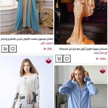
كفتان شيفون متعدد الألوان مزين بالتطريز وحزام
شيفون أنيق
- فستان أنيق بأكمام طويلة للفعاليات الصيفية
292
والمناسبات الخاصة
فستان سهرة طويل أنيق مع خرز ذيل السمكة
أورغانزا أنيقة
بلون ذهبي فاخر للمناسبات وحفلات الزفاف -
1924
مثالي للاحتفالات الصيفية