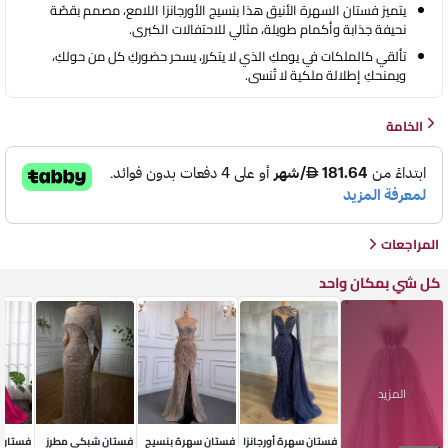
يتميز فستان السهرة الأنيق هذا بنسيج الأورجانزا اللامع، مصمم بقصّة
US-16
نحيفة جذابة وأكمام طويلة، مثالي للاحتفالات الكبرى.
تألقي كالملكات في يومكِ الذي لا يتكرر، يسحر حضوركِ كل من حولكِ،
ويمنحكِ إطلالة ملكية لا تُنسى.
الخامة
المراجعات
كل شي بمكان واحد
المزيد
فستان سهرة أورجانزا
فستان سهرة بنسيج
فستان شبكي مطرز
فستان 