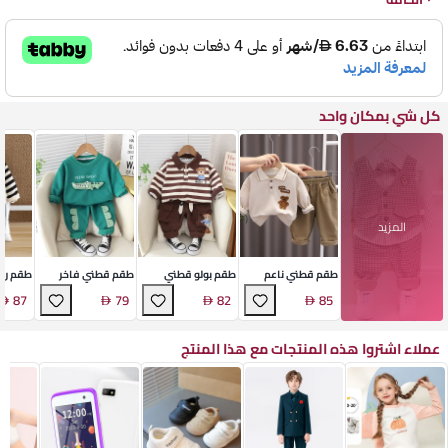
كل شي بمكان واحد
المزيد
طقم قطني ناعم
طقم بولو قطني
طقم قطني فاخر
طقم ري
للأطفال
للأطفال
فاخر لل
87
79
82
85
عملاء اشتروا هذه المنتجات مع هذا المنتج