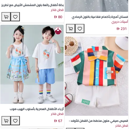
بذلة أطفال رائعة بلون المشمش الأبيض مع تطريز
قطن فاخر
الأرنب والفجل – تصميم حريم مريح ومناسب
80
للموسم (0-3 سنوات) – مثالية لمغامرات الربيع
فستان أميرة بأكمام فقاعية باللون الرمادي
أسيتات حريري
والخريف
الفاتح للأطفال - قماش أسيتات أنيق للاحتفالات
231
الربيعية والخريفية
أزياء الأطفال العصرية بأسلوب الهيب هوب
قطن فاخر
بتصميم قميص كوي أبيض وشورتات زرقاء فاتحة -
67
مثالية لعروض الرقص الصيفية
قميص صيفي ملون مخطط من القطن للأولاد -
قطن فاخر
بدلة غير رسمية قصيرة الأكمام مكونة من