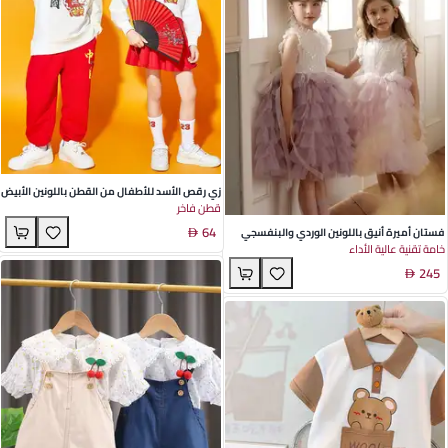
زي رقص الأسد للأطفال من القطن باللونين الأبيض
قطن فاخر
والأحمر مع إكسسوارات تقليدية - مثالي للعروض
64
في فصل الخريف
فستان أميرة أنيق باللونين الوردي والبنفسجي
خامة تقنية عالية الأداء
للفتيات مصنوع من البوليستر الناعم مثالي
245
لحفلات عيد الميلاد والمناسبات الخاصة