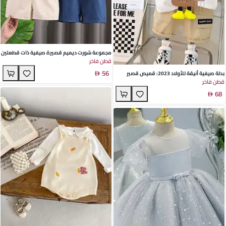
مجموعة شورت ديميم قصيرة صيفية ذات قطعتين
قطن فاخر
للبنات مع طبعة كرتونية - مثالية لمواعيد اللعب
56
والأنشطة الخارجية
بدلة صيفية أنيقة للأولاد 2023: قميص قصير
قطن فاخر
الأكمام لطيف, ثوب من قطعتين من القطن
68
الأخضر والأصفر مع تصميم كرتوني, مثالي
للمناسبات العادية والمرحة