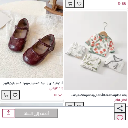
68
قطعتين للأطفال الرضع والأطفال الصغار
أحذية رقص جلدية بتصميم مربع للقدم بلون البيج
جلد طبيعي
الفاخر | تصميم مريح منسوج مع إغلاق فيلكرو |
62
مثالية للعروض في الربيع والصيف
بدلة قطنية دافئة للأطفال بتصميمات مرحة –
قطن فاخر
مثالية لمغامرات الخريف والشتاء
47
أضف إلى السلة