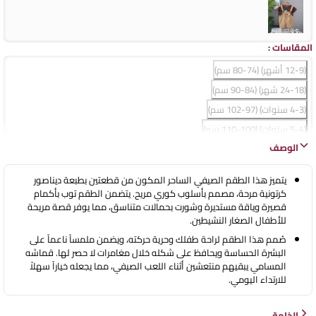
المقاسات
:
(12-9 أشهر) (74-80 سم)
(24-18 شهر) (84-90 سم)
(4-3 سنوات) (97-102 سم)
(5-4 سنوات) (100-110 سم)
الوصف
(6-5 سنوات) (110-120 سم)
يتميز هذا الطقم الصيفي الساحر المكون من قطعتين بطبعة ديناصور
كرتونية مرحة، مصمم بأسلوب كوري مريح. يتضمن الطقم توب بأكمام
قصيرة وياقة مستديرة وشورت بحمالات متناسق، مما يوفر قصة مريحة
للأطفال الصغار النشيطين.
صُمم هذا الطقم لراحة طفلك وحرية حركته، ويضمن ملمساً ناعماً على
البشرة الحساسة ويحافظ على شكله خلال مغامرات لا حصر لها. قماشه
المسامي يبقيهم منتعشين أثناء اللعب الصيفي، مما يجعله خياراً سهلاً
للارتداء اليومي.
الخامة