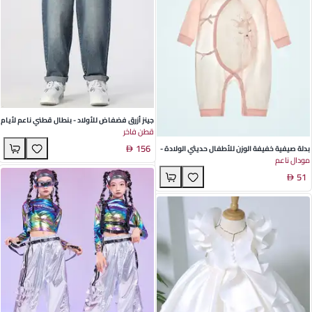
جينز أزرق فضفاض للأولاد - بنطال قطني ناعم لأيام
قطن فاخر
المدرسة في فصل الخريف
156
بدلة صيفية خفيفة الوزن للأطفال حديثي الولادة -
مودال ناعم
قماش مودال ناعم بأكمام طويلة وطباعة حيوانات
51
مرحة - مثالية للأيام الدافئة