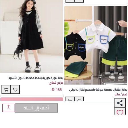
بدلة تنورة كورية بنمط مخطط باللون الأسود
مزيج قطني
للبنات - ملابس قطنية لخريف الأطفال
135
بدلة أطفال صيفية موضة بتصميم نظارات لوني
قطن فاخر
للأولاد والبنات
69
أضف إلى السلة