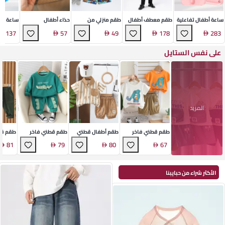
ساعة أطفال تفاعلية
طقم معطف أطفال
طقم منزلي من
حذاء أطفال
ساعة ذكي
رسمي
الفيسكوز الطبيعي
كلاسيكي من الجلد
137
57
49
178
283
الصناعي
على نفس الستايل
المزيد
طقم قطني فاخر
طقم أطفال قطني
طقم قطني فاخر
طقم ق
بطبعة كرتونية من
صيفي
للأطفال
من قطع
81
79
80
67
قطعتين
الأكثر شراء من حبايبنا