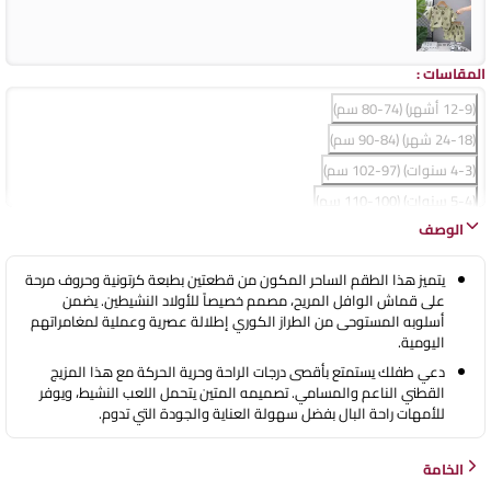
المقاسات
:
(12-9 أشهر) (74-80 سم)
(24-18 شهر) (84-90 سم)
(4-3 سنوات) (97-102 سم)
(5-4 سنوات) (100-110 سم)
الوصف
(6-5 سنوات) (110-120 سم)
يتميز هذا الطقم الساحر المكون من قطعتين بطبعة كرتونية وحروف مرحة
على قماش الوافل المريح، مصمم خصيصاً للأولاد النشيطين. يضمن
أسلوبه المستوحى من الطراز الكوري إطلالة عصرية وعملية لمغامراتهم
اليومية.
دعي طفلك يستمتع بأقصى درجات الراحة وحرية الحركة مع هذا المزيج
القطني الناعم والمسامي. تصميمه المتين يتحمل اللعب النشيط، ويوفر
للأمهات راحة البال بفضل سهولة العناية والجودة التي تدوم.
الخامة