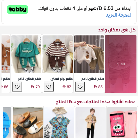
كل شي بمكان واحد
المزيد
طقم قطني ناعم
طقم بولو قطني
طقم قطني فاخر
طقم قط
للأطفال
للأطفال
للأطفال
86
79
82
85
عملاء اشتروا هذه المنتجات مع هذا المنتج