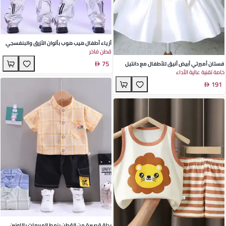
أزياء أطفال هيب هوب بألوان الأزرق والبنفسجي
قطن فاخر
الليزري Ja36 مع سراويل فضية - ملابس رقص
75
أنيقة لأداء الصيف
فستان أميرتي أبيض أنيق للأطفال مع دانتيل
خامة تقنية عالية الأداء
وأكمام متدفقة - مثالي لمناسبات الربيع والصيف
191
بدلة قصيرة من القطن بنمط المربعات باللونين