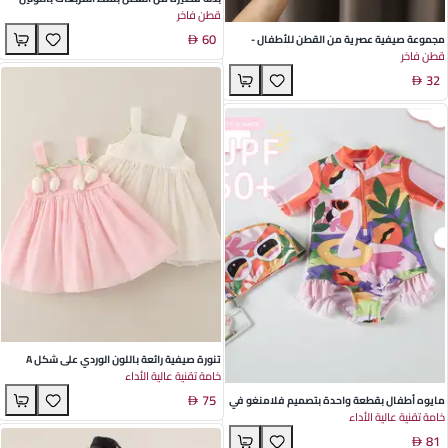
قطن فاخر
الأصفر والرمادي للأطفال الذكور - ملابس صيفية
60
خفيفة مثالية للعب والخروج غير الرسمي
مجموعة صيفية عصرية من القطن للأطفال -
قطن فاخر
تصميم كوري أنماط كرتونية ومخططة مثالية
32
لمواعيد اللعب والأنشطة الخارجية
تنورة صيفية رائعة باللون الوردي على شكل A
خامة تقنية عالية الأداء
للفتيات الصغيرات – قماش بوليستر ناعم بتصميم
75
زهور، مثالية لأيام اللعب والنزهات العائلية
مايوه أطفال بقطعة واحدة بتصميم فلامنغو في
خامة تقنية عالية الأداء
منتصف الصيف - جاف سريع، قابل للتنفس،
81
ومقاوم للشمس للمتعة في الشاطئ