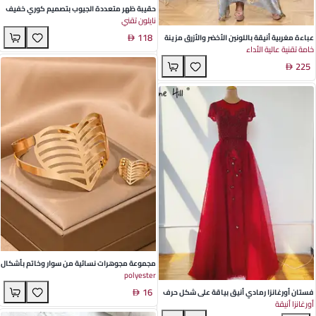
حقيبة ظهر متعددة الجيوب بتصميم كوري خفيف
نايلون تقني
الوزن بألوان محايدة - مثالية لمغامراتك اليومية
118
عباءة مغربية أنيقة باللونين الأخضر والأزرق مزينة
خامة تقنية عالية الأداء
بالتطريز لمناسبات الصيف - قماش بوليستر خفيف
225
الوزن، أكمام بات طويلة، مثالية للمناسبات الخاصة
مجموعة مجوهرات نسائية من سوار وخاتم بأشكال
polyester
قلبية باللون الذهبي - مثالية لمناسبات الربيع
16
فستان أورغانزا رمادي أنيق بياقة على شكل حرف
أورغانزا أنيقة
U وأكمام قصيرة لمناسبات الزفاف والمساء