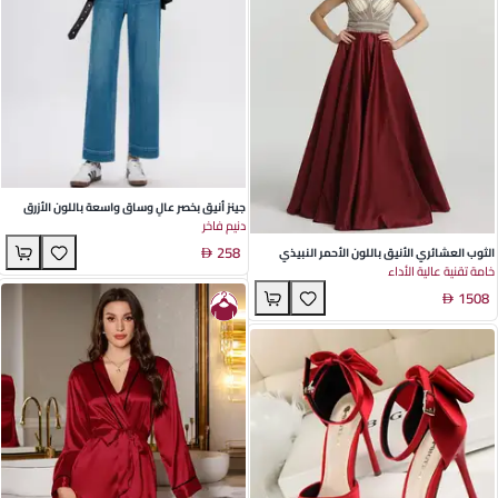
جينز أنيق بخصر عالٍ وساق واسعة باللون الأزرق
دنيم فاخر
البحري – مرونة رباعية الاتجاه مع تصميم بزر
258
مزدوج، مثالي لمناسبات الربيع
الثوب العشائري الأنيق باللون الأحمر النبيذي
خامة تقنية عالية الأداء
بتصميم نحيف ومصنوع من الساتان مع تفاصيل
1508
مرصعة - مثالي للأفراح الحفلات والولائم من
سيرين هيل مجموعة ربيع 2022