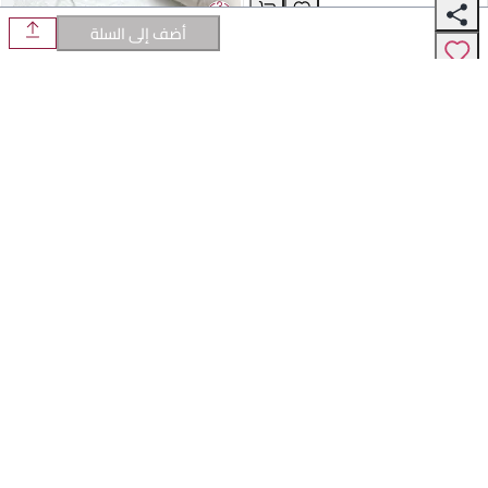
1356
أضف إلى السلة
بدلة بيجاما صيفية غير مزودة بأكمام بلون
خامة تقنية عالية الأداء
الشامبانيا الأخضر - قماش حريري خفيف الوزن
106
مثالية للمنزل والترفيه
فستان سمكة ذيل مزين بالخرز والريش الوردي -
خامة تقنية عالية الأداء
تصميم أنيق مع ياقة على شكل V عميق – فستان
1880
فخم من البوليستر للمناسبات الاجتماعية والولائم