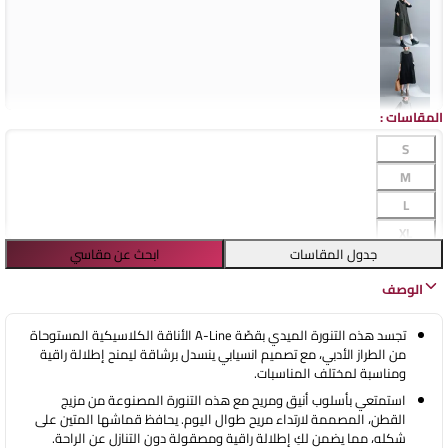
المقاسات
:
S
M
L
XL
جدول المقاسات
ابحث عن مقاسي
الوصف
تجسد هذه التنورة الميدي بقصّة A-Line الأناقة الكلاسيكية المستوحاة
من الطراز الأدبي، مع تصميم انسيابي ينسدل برشاقة ليمنح إطلالة راقية
ومناسبة لمختلف المناسبات.
استمتعي بأسلوب أنيق ومريح مع هذه التنورة المصنوعة من مزيج
القطن، المصممة لارتداء مريح طوال اليوم. يحافظ قماشها المتين على
شكله، مما يضمن لكِ إطلالة راقية ومصقولة دون التنازل عن الراحة.