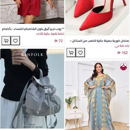
** روب حرير أنيق بلون الشامبانيا للنساء - بأكمام
خامة تقنية عالية الأداء
طويلة وتصميم مزين يناسب المنزل والاسترخاء
72
صنادل كورية جميلة عالية الكعب من الساتان –
جلد صناعي
تصميم مقدمة مدببة وزر رباط مثالي للمناسبات
152
المسائية باللون الوردي الأسود الأحمر النبيذي
الرمادي الفضي والذهبي الفاتح