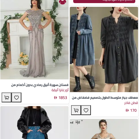
فستان سهرة أنيق رمادي بدون أكمام من
أورغانزا أنيقة
الأورجانزا لحفلات الزفاف والفعاليات الرسمية -
1853
تصميم خصر مرتفع للنساء العصريات
معطف جينز متوسط الطول بتصميم فضفاض من
قطن فاخر
قطن وبوليستر باللونين الأسود والأزرق مع تطريز
170
للارتداء غير الرسمي في فصل الخريف