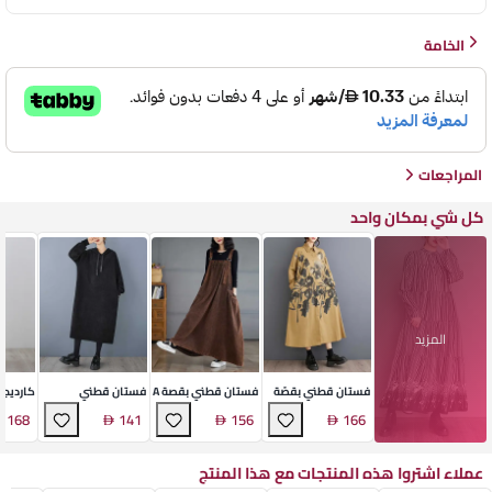
الخامة
المراجعات
كل شي بمكان واحد
المزيد
فستان قطني بقصّة
فستان قطني بقصة A
فستان قطني
كارديجا
A-Line
كلاسيكي
كلاسيكي بقصّة A
قطني ف
168
141
156
166
عملاء اشتروا هذه المنتجات مع هذا المنتج