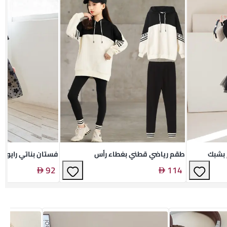
 بشبك
طقم رياضي قطني بغطاء رأس
فستان بناتي رايون 
92
114