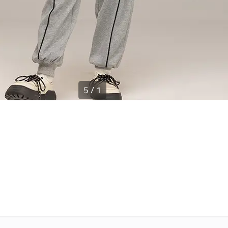
5
/
1