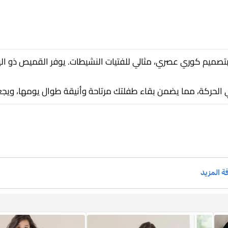
تصميم كوري عصري، مثالي للفتيات النشيطات. يوفر القميص ذو الي
الحركة، مما يضمن بقاء طفلتك مرتاحة وأنيقة طوال يومها، ويجعل