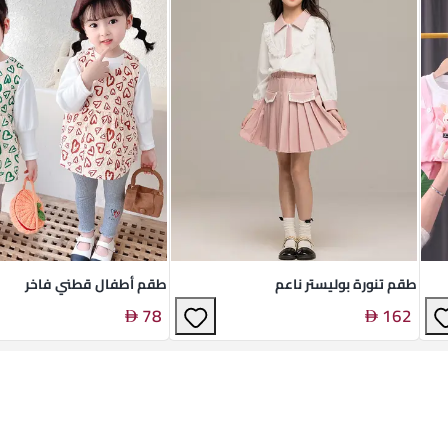
طقم تنورة بوليستر ناعم
طقم أطفال قطني فاخر
78
162