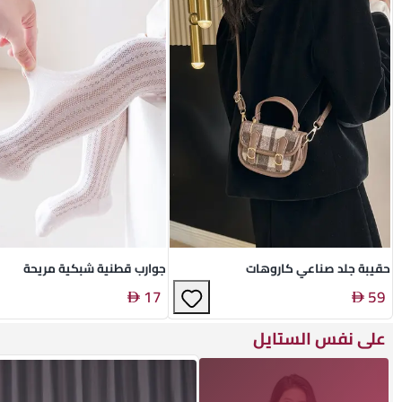
حقيبة جلد صناعي كاروهات
جوارب قطنية شبكية مريحة
17
59
على نفس الستايل