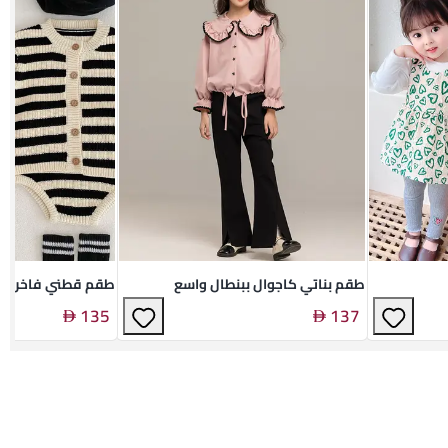
طقم بناتي كاجوال ببنطال واسع
طقم قطني فاخر لل
135
137