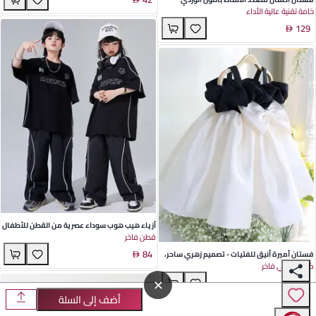
خامة تقنية عالية الأداء
الربيع والخريف
والأبيض والشامباني - تصميم بأكمام طائرة
129
مزينة باللؤلؤ للاحتفالات في فصل الربيع والخريف
أزياء هيب هوب سوداء عصرية من القطن للأطفال
قطن فاخر
- مثالية لعروض الرقص الصيفية
84
فستان أميرة أنيق للفتيات - تصميم زهري ساحر،
كتان طبيعي فاخر
قماش لينن ناعم، مثالي لمناسبات الربيع والصيف
✕
191
أضف إلى السلة