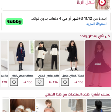
شغل الريلز
كل شي بمكان واحد
المزيد
فستان قطني طويل
طقم رياضي قطني
معطف صوفي تقني
كارديجا
الأكمام بشبك
بغطاء رأس
بريطاني
متوسط 
170
155
114
163
عملاء اشتروا هذه المنتجات مع هذا المنتج