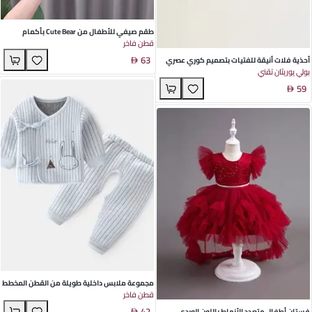
طقم صيفي للأطفال من Cute Bear بأكمام
قطن فاخر
قصيرة بلون موحد من القطن - زي كاجوال أنيق
63
للرضع والأطفال الصغار
أحذية فلات أنيقة للفتيات بتصميم كوري عصري
بولي يوريثان تقني
باللونين الأسود والبني - مصنوعة من مادة PU
59
الناعمة بتصميم فرنسي لإطلالة صيفية مريحة
وعصرية
مجموعة ملابس داخلية طويلة من القطن المخطط
قطن فاخر
باللونين الأزرق والأصفر للأطفال حديثي الولادة -
42
ملابس دافئة وثنائية القطعة لطيفة لموسمي
فستان أطفال متعدد الأنماط باللون الوردي