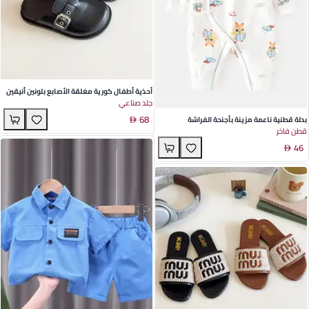
أحذية أطفال كورية مغلقة الأصابع بلونين أنيقين
جلد صناعي
بالأبيض والأسود – صندل خارجي بنعل ناعم مثالي
68
لمغامرات الصيف
بدلة قطنية ناعمة مزينة بأجنحة الفراشة
قطن فاخر
للمولودين – مثالية لمغامرات الربيع والخريف
46