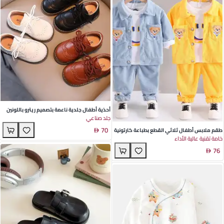
أحذية أطفال جلدية ناعمة بتصميم ريترو باللونين
جلد صناعي
الأبيض والبني - تصميم منخفض ومتين للصبيان
70
والبنات - مثالية لمغامرات الربيع والخريف
طقم ملابس أطفال ثلاثي القطع بطباعة كارتونية
خامة تقنية عالية الأداء
جذابة بلون الكوردروي الأحمر والأزرق لمواعيد
76
اللعب في الربيع والخريف