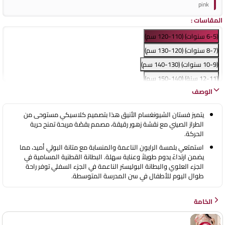
pink
المقاسات
:
(6-5 سنوات) (110-120 سم)
(8-7 سنوات) (120-130 سم)
(10-9 سنوات) (130-140 سم)
(12-11 سنة) (140-150 سم)
الوصف
(14-13 سنة) (150-160 سم)
(16-15 سنة) (160-170 سم)
يتميز فستان الشيونغسام الأنيق هذا بتصميم كلاسيكي مستوحى من
الطراز الصيني مع نقشة زهور رقيقة، مصمم بقصّة مريحة تمنح حرية
الحركة.
استمتعي بلمسة الرايون الناعمة والمنسابة مع متانة البولي أميد، مما
يضمن ارتداءً يدوم طويلاً وعناية سهلة. البطانة القطنية المسامية في
الجزء العلوي والبطانة البوليستر الناعمة في الجزء السفلي توفر راحة
طوال اليوم للأطفال في سن المدرسة المتوسطة.
الخامة