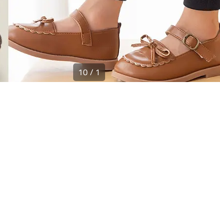
10
/
1