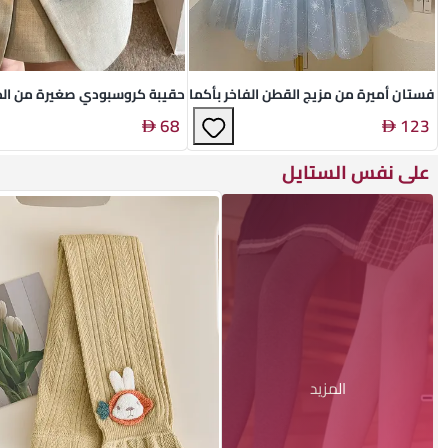
فستان أميرة من مزيج القطن الفاخر بأكمام فقاعية
حقيبة كروسبودي صغيرة من الج
68
123
على نفس الستايل
المزيد