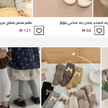
لد الصناعي
صندل جلد صناعي بلؤلؤ
طقم مخمل قطني مري
121
66